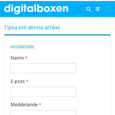
Hoppa
till
Mi
Sök
innehållet
Tipsa om denna artikel
AVSÄNDARE
Namn
E-post
Meddelande