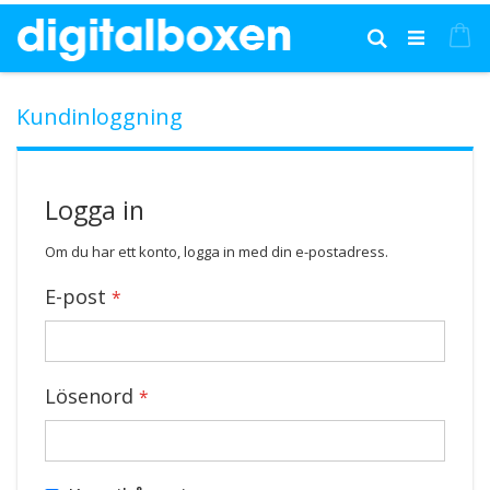
Hoppa
till
Mi
Sök
innehållet
Kundinloggning
Logga in
Om du har ett konto, logga in med din e-postadress.
E-post
Lösenord