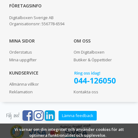
FÖRETAGSINFO
Digitalboxen Sverige AB
Organisationsnr:
556778-6594
MINA SIDOR
OM OSS
Orderstatus
Om Digitalboxen
Mina uppgifter
Butiker & Öppettider
KUNDSERVICE
Allmänna villkor
Reklamation
Kontakta oss
Följ oss!
Lämna feedback
Vi värnar om din integritet och använder cookies för att
optimera funktionalitet och upplevelse.