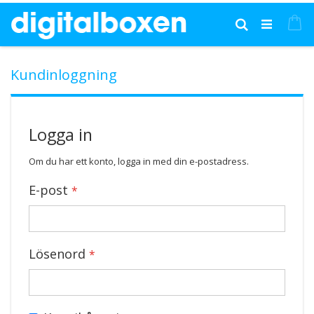
Hoppa
till
Mi
Sök
innehållet
Kundinloggning
Logga in
Om du har ett konto, logga in med din e-postadress.
E-post
Lösenord