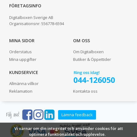
FÖRETAGSINFO
Digitalboxen Sverige AB
Organisationsnr:
556778-6594
MINA SIDOR
OM OSS
Orderstatus
Om Digitalboxen
Mina uppgifter
Butiker & Öppettider
KUNDSERVICE
Allmänna villkor
Reklamation
Kontakta oss
Följ oss!
Lämna feedback
Vi värnar om din integritet och använder cookies för att
optimera funktionalitet och upplevelse.