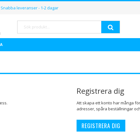
Hoppa
Snabba leveranser - 1-2 dagar
till
innehållet
Sök
A
Registrera dig
ess.
Att skapa ett konto har många för
adresser, spåra beställningar oc
REGISTRERA DIG