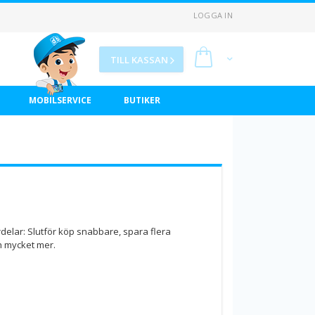
LOGGA IN
Min kundvagn
TILL KASSAN
MOBILSERVICE
BUTIKER
delar: Slutför köp snabbare, spara flera
h mycket mer.