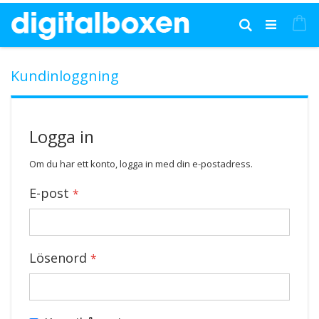
Hoppa
till
Mi
Sök
innehållet
Kundinloggning
Logga in
Om du har ett konto, logga in med din e-postadress.
E-post
Lösenord