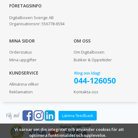
FÖRETAGSINFO
Digitalboxen Sverige AB
Organisationsnr:
556778-6594
MINA SIDOR
OM OSS
Orderstatus
Om Digitalboxen
Mina uppgifter
Butiker & Öppettider
KUNDSERVICE
Allmänna villkor
Reklamation
Kontakta oss
Följ oss!
Lämna feedback
Vi värnar om din integritet och använder cookies för att
optimera funktionalitet och upplevelse.