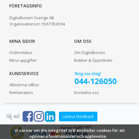
FÖRETAGSINFO
Digitalboxen Sverige AB
Organisationsnr:
556778-6594
MINA SIDOR
OM OSS
Orderstatus
Om Digitalboxen
Mina uppgifter
Butiker & Öppettider
KUNDSERVICE
Allmänna villkor
Reklamation
Kontakta oss
Följ oss!
Lämna feedback
Vi värnar om din integritet och använder cookies för att
optimera funktionalitet och upplevelse.