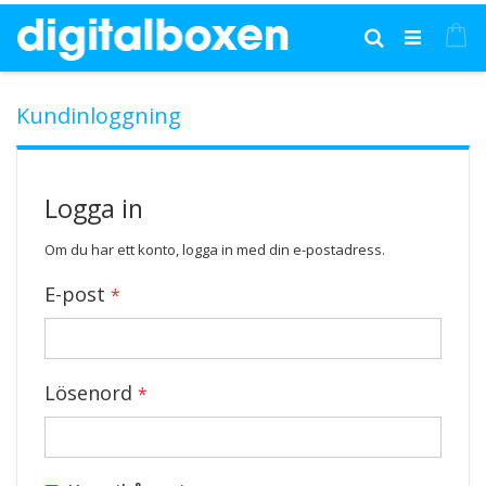
Hoppa
till
Mi
Sök
innehållet
Kundinloggning
Logga in
Om du har ett konto, logga in med din e-postadress.
E-post
Lösenord