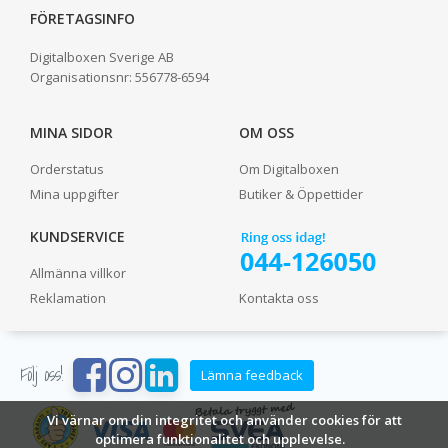
FÖRETAGSINFO
Digitalboxen Sverige AB
Organisationsnr:
556778-6594
MINA SIDOR
OM OSS
Orderstatus
Om Digitalboxen
Mina uppgifter
Butiker & Öppettider
KUNDSERVICE
Allmänna villkor
Reklamation
Kontakta oss
Följ oss!
Lämna feedback
Vi värnar om din integritet och använder cookies för att
optimera funktionalitet och upplevelse.