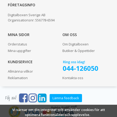
FÖRETAGSINFO
Digitalboxen Sverige AB
Organisationsnr:
556778-6594
MINA SIDOR
OM OSS
Orderstatus
Om Digitalboxen
Mina uppgifter
Butiker & Öppettider
KUNDSERVICE
Allmänna villkor
Reklamation
Kontakta oss
Följ oss!
Lämna feedback
Vi värnar om din integritet och använder cookies för att
optimera funktionalitet och upplevelse.