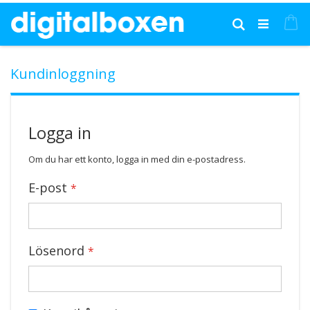
Hoppa
till
Mi
Sök
innehållet
Kundinloggning
Logga in
Om du har ett konto, logga in med din e-postadress.
E-post
Lösenord