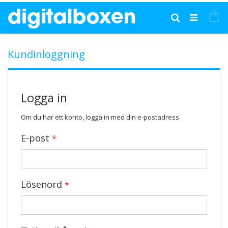
Hoppa
till
Mi
Sök
innehållet
Kundinloggning
Logga in
Om du har ett konto, logga in med din e-postadress.
E-post
Lösenord