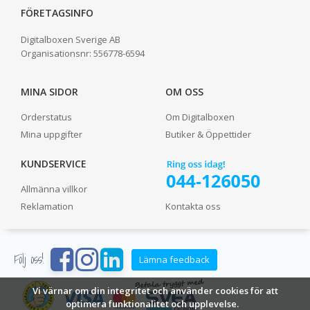
FÖRETAGSINFO
Digitalboxen Sverige AB
Organisationsnr:
556778-6594
MINA SIDOR
OM OSS
Orderstatus
Om Digitalboxen
Mina uppgifter
Butiker & Öppettider
KUNDSERVICE
Allmänna villkor
Reklamation
Kontakta oss
Följ oss!
Lämna feedback
Vi värnar om din integritet och använder cookies för att
optimera funktionalitet och upplevelse.