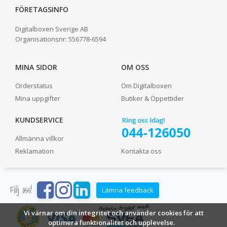
FÖRETAGSINFO
Digitalboxen Sverige AB
Organisationsnr:
556778-6594
MINA SIDOR
OM OSS
Orderstatus
Om Digitalboxen
Mina uppgifter
Butiker & Öppettider
KUNDSERVICE
Allmänna villkor
Reklamation
Kontakta oss
Följ oss!
Lämna feedback
Vi värnar om din integritet och använder cookies för att
optimera funktionalitet och upplevelse.