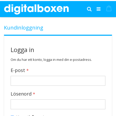
Hoppa
till
Mi
Sök
innehållet
Kundinloggning
Logga in
Om du har ett konto, logga in med din e-postadress.
E-post
Lösenord