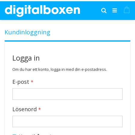
Hoppa
till
Mi
Sök
innehållet
Kundinloggning
Logga in
Om du har ett konto, logga in med din e-postadress.
E-post
Lösenord