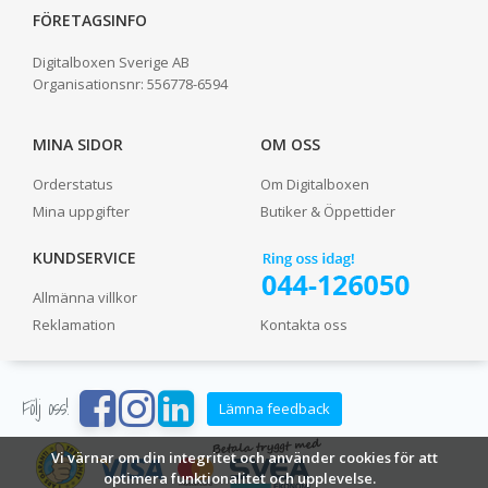
FÖRETAGSINFO
Digitalboxen Sverige AB
Organisationsnr:
556778-6594
MINA SIDOR
OM OSS
Orderstatus
Om Digitalboxen
Mina uppgifter
Butiker & Öppettider
KUNDSERVICE
Allmänna villkor
Reklamation
Kontakta oss
Följ oss!
Lämna feedback
Vi värnar om din integritet och använder cookies för att
optimera funktionalitet och upplevelse.