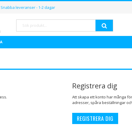
Hoppa
Snabba leveranser - 1-2 dagar
till
innehållet
Sök
A
Registrera dig
ess.
Att skapa ett konto har många för
adresser, spåra beställningar oc
REGISTRERA DIG