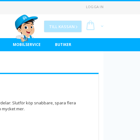
LOGGA IN
Min kundvagn
TILL KASSAN
MOBILSERVICE
BUTIKER
delar: Slutför köp snabbare, spara flera
h mycket mer.