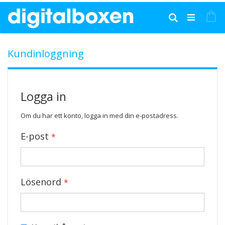
Hoppa
till
Mi
Sök
innehållet
Kundinloggning
Logga in
Om du har ett konto, logga in med din e-postadress.
E-post
Lösenord