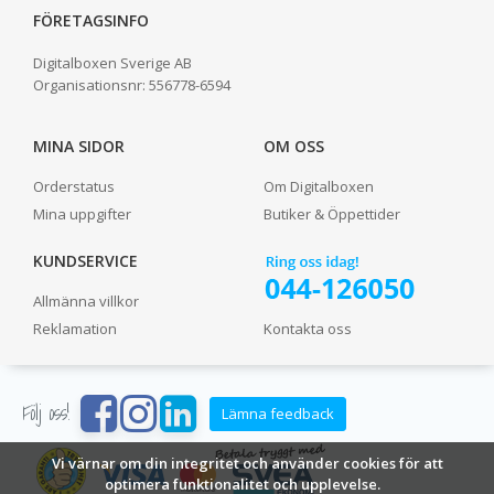
FÖRETAGSINFO
Digitalboxen Sverige AB
Organisationsnr:
556778-6594
MINA SIDOR
OM OSS
Orderstatus
Om Digitalboxen
Mina uppgifter
Butiker & Öppettider
KUNDSERVICE
Allmänna villkor
Reklamation
Kontakta oss
Följ oss!
Lämna feedback
Vi värnar om din integritet och använder cookies för att
optimera funktionalitet och upplevelse.