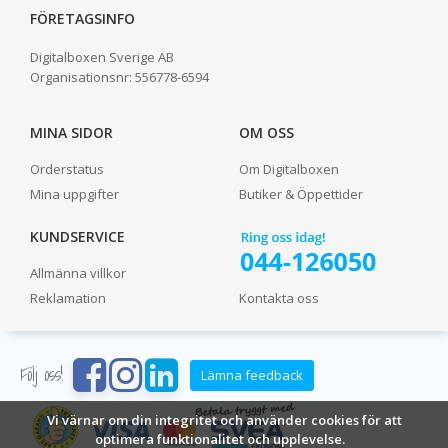
FÖRETAGSINFO
Digitalboxen Sverige AB
Organisationsnr:
556778-6594
MINA SIDOR
OM OSS
Orderstatus
Om Digitalboxen
Mina uppgifter
Butiker & Öppettider
KUNDSERVICE
Allmänna villkor
Reklamation
Kontakta oss
Följ oss!
Lämna feedback
Vi värnar om din integritet och använder cookies för att
optimera funktionalitet och upplevelse.