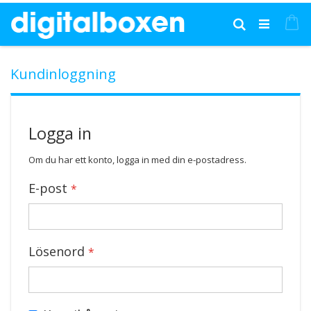
Hoppa
till
Mi
Sök
innehållet
Kundinloggning
Logga in
Om du har ett konto, logga in med din e-postadress.
E-post
Lösenord