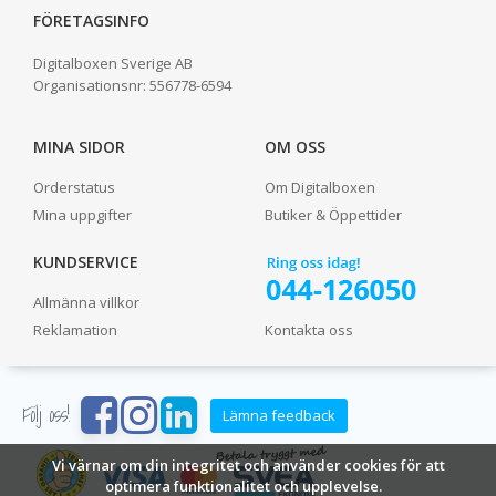
FÖRETAGSINFO
Digitalboxen Sverige AB
Organisationsnr:
556778-6594
MINA SIDOR
OM OSS
Orderstatus
Om Digitalboxen
Mina uppgifter
Butiker & Öppettider
KUNDSERVICE
Allmänna villkor
Reklamation
Kontakta oss
Följ oss!
Lämna feedback
Vi värnar om din integritet och använder cookies för att
optimera funktionalitet och upplevelse.