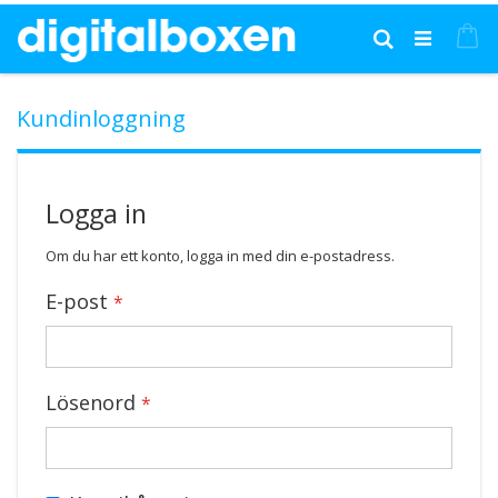
Hoppa
till
Mi
Sök
innehållet
Kundinloggning
Logga in
Om du har ett konto, logga in med din e-postadress.
E-post
Lösenord