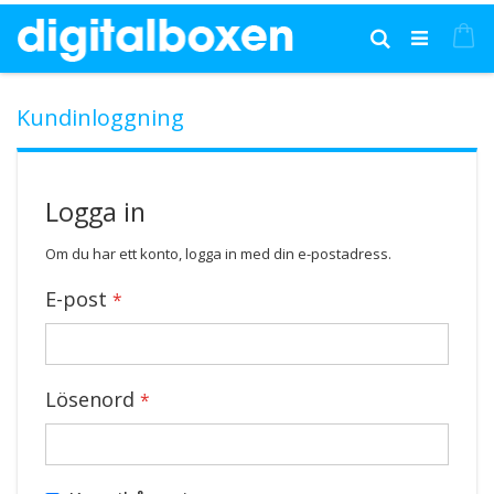
Hoppa
till
Mi
Sök
innehållet
Kundinloggning
Logga in
Om du har ett konto, logga in med din e-postadress.
E-post
Lösenord