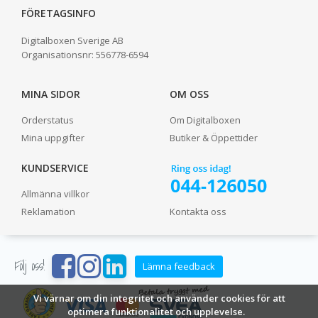
FÖRETAGSINFO
Digitalboxen Sverige AB
Organisationsnr:
556778-6594
MINA SIDOR
OM OSS
Orderstatus
Om Digitalboxen
Mina uppgifter
Butiker & Öppettider
KUNDSERVICE
Allmänna villkor
Reklamation
Kontakta oss
Följ oss!
Lämna feedback
Vi värnar om din integritet och använder cookies för att
optimera funktionalitet och upplevelse.