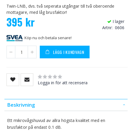
Twin-LNB, dvs. två seperata utgångar till två oberoende
mottagare, med låg brusfaktor!
395 kr
I lager
Artnr
0606
Köp nu och betala senare!
LÄGG I KUNDVAGN
Rating:
0
100
% of
Logga in för att recensera
Beskrivning
Ett mikrovågshuvud av allra högsta kvalitet med en
brusfaktor på endast 0.1 dB.