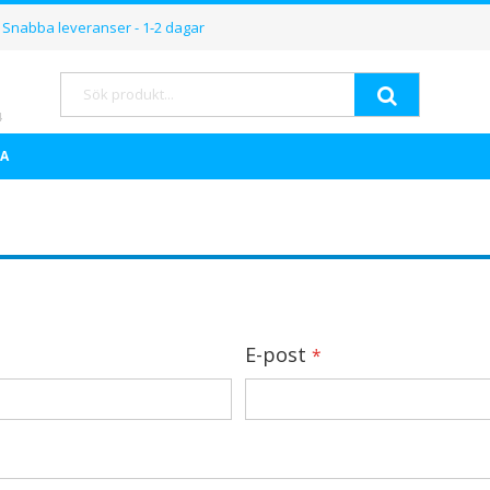
Hoppa
Snabba leveranser - 1-2 dagar
till
innehållet
Sök
A
E-post