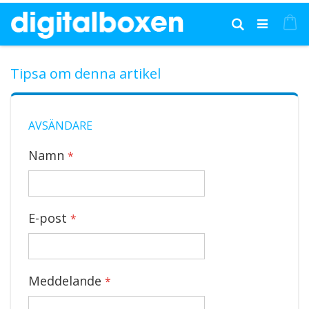
Hoppa
till
Mi
Sök
innehållet
Tipsa om denna artikel
AVSÄNDARE
Namn
E-post
Meddelande