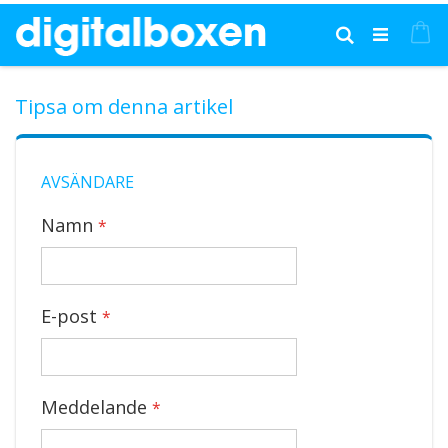
Hoppa
till
Mi
Sök
innehållet
Tipsa om denna artikel
AVSÄNDARE
Namn
E-post
Meddelande