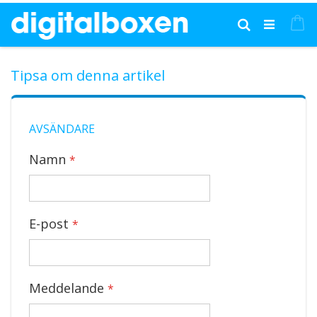
Hoppa
till
Mi
Sök
innehållet
Tipsa om denna artikel
AVSÄNDARE
Namn
E-post
Meddelande