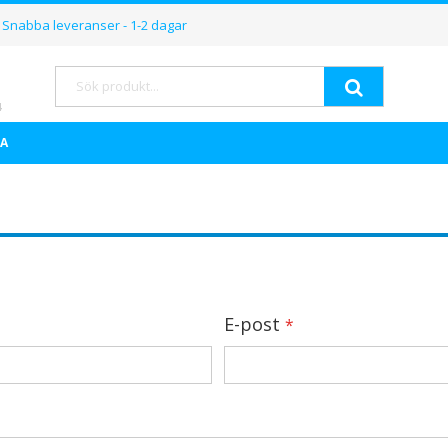
Hoppa
Snabba leveranser - 1-2 dagar
till
innehållet
Sök
A
E-post