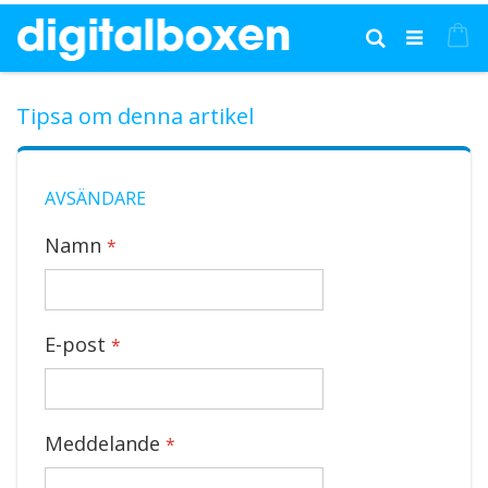
Hoppa
till
Mi
Sök
innehållet
Tipsa om denna artikel
AVSÄNDARE
Namn
E-post
Meddelande