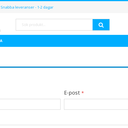
Hoppa
Snabba leveranser - 1-2 dagar
till
innehållet
Sök
A
E-post