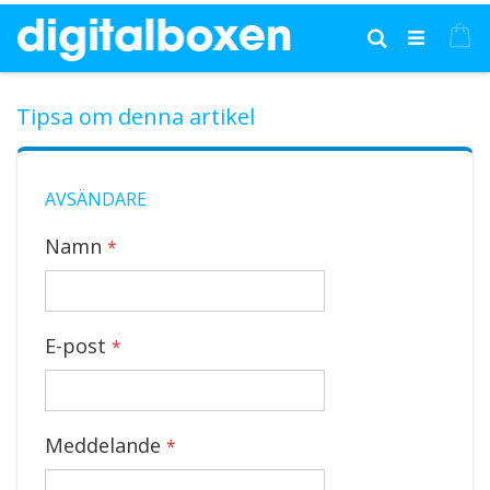
Hoppa
till
Mi
Sök
innehållet
Tipsa om denna artikel
AVSÄNDARE
Namn
E-post
Meddelande