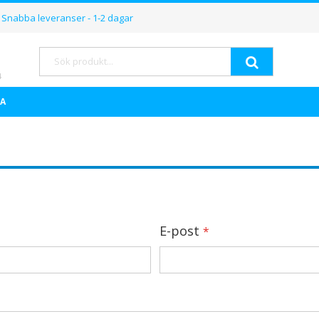
Hoppa
Snabba leveranser - 1-2 dagar
till
innehållet
Sök
A
E-post