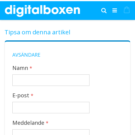
Hoppa
till
Mi
Sök
innehållet
Tipsa om denna artikel
AVSÄNDARE
Namn
E-post
Meddelande