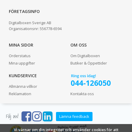
FÖRETAGSINFO
Digitalboxen Sverige AB
Organisationsnr:
556778-6594
MINA SIDOR
OM OSS
Orderstatus
Om Digitalboxen
Mina uppgifter
Butiker & Öppettider
KUNDSERVICE
Allmänna villkor
Reklamation
Kontakta oss
Följ oss!
Lämna feedback
Vi värnar om din integritet och använder cookies för att