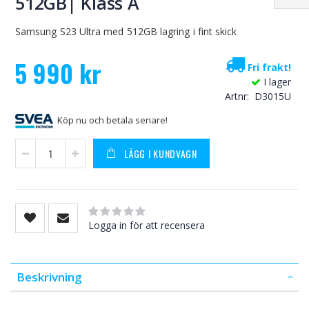
512GB| Klass A
Samsung S23 Ultra med 512GB lagring i fint skick
5 990 kr
Fri frakt!
I lager
Artnr
D3015U
Köp nu och betala senare!
LÄGG I KUNDVAGN
Rating:
0
100
% of
Logga in för att recensera
Beskrivning