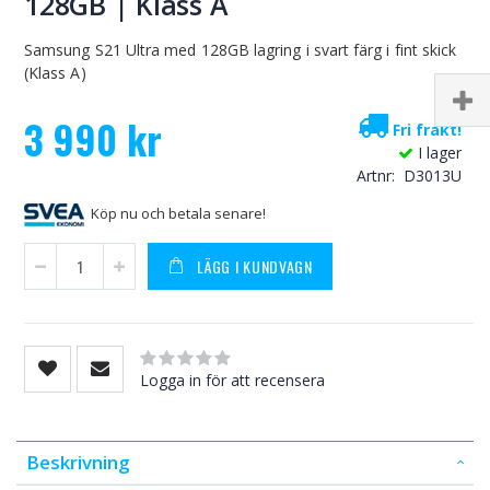
128GB | Klass A
Samsung S21 Ultra med 128GB lagring i svart färg i fint skick
(Klass A)
3 990 kr
Fri frakt!
I lager
Artnr
D3013U
Köp nu och betala senare!
LÄGG I KUNDVAGN
Rating:
0
100
% of
Logga in för att recensera
Beskrivning