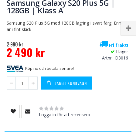
Samsung Galaxy S20 Plus 5G |
128GB | Klass A
Samsung S20 Plus 5G med 128GB lagring i svart färg. Enheten
är i fint skick
2 990 kr
Fri frakt!
2 490 kr
I lager
Special
Artnr
D3016
Price
Köp nu och betala senare!
LÄGG I KUNDVAGN
Rating:
0
100
% of
Logga in för att recensera