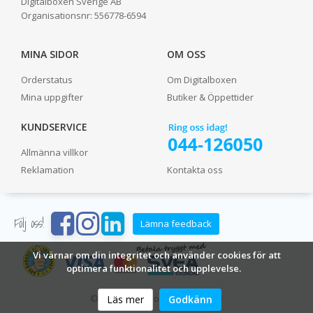
Digitalboxen Sverige AB
Organisationsnr:
556778-6594
MINA SIDOR
OM OSS
Orderstatus
Om Digitalboxen
Mina uppgifter
Butiker & Öppettider
KUNDSERVICE
Allmänna villkor
Reklamation
Kontakta oss
Följ oss!
Lämna feedback
Vi värnar om din integritet och använder cookies för att
optimera funktionalitet och upplevelse.
© 2024 Digitalboxen Sverige AB
Läs mer
Godkänn