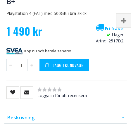
B+
Playstation 4 (FAT) med 500GB i bra skick
1 490 kr
Fri frakt!
I lager
Artnr
2517D2
Köp nu och betala senare!
LÄGG I KUNDVAGN
Rating:
0
100
% of
Logga in för att recensera
Beskrivning