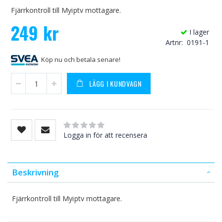
Fjärrkontroll till Myiptv mottagare.
249 kr
I lager
Artnr
0191-1
Köp nu och betala senare!
LÄGG I KUNDVAGN
Rating:
0
100
% of
Logga in för att recensera
Beskrivning
Fjärrkontroll till Myiptv mottagare.