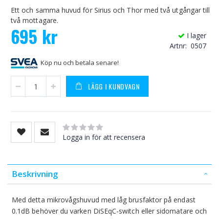
Ett och samma huvud för Sirius och Thor med två utgångar till
två mottagare.
695 kr
I lager
Artnr
0507
Köp nu och betala senare!
LÄGG I KUNDVAGN
Rating:
0
100
% of
Logga in för att recensera
Beskrivning
Med detta mikrovågshuvud med låg brusfaktor på endast
0.1dB behöver du varken DiSEqC-switch eller sidomatare och