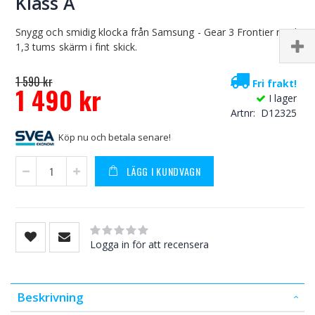
Klass A
Snygg och smidig klocka från Samsung - Gear 3 Frontier med
1,3 tums skärm i fint skick.
1 590 kr
Fri frakt!
1 490 kr
I lager
Special
Artnr
D12325
Price
Köp nu och betala senare!
LÄGG I KUNDVAGN
Rating:
0
100
% of
Logga in för att recensera
Beskrivning