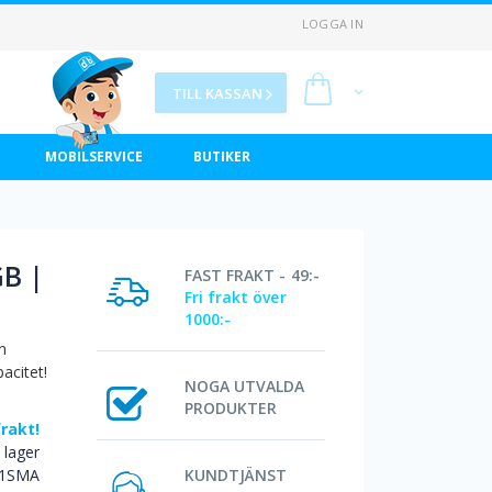
LOGGA IN
Min kundvagn
TILL KASSAN
MOBILSERVICE
BUTIKER
GB |
FAST FRAKT - 49:-
Fri frakt över
1000:-
n
acitet!
NOGA UTVALDA
PRODUKTER
frakt!
I lager
1SMA
KUNDTJÄNST