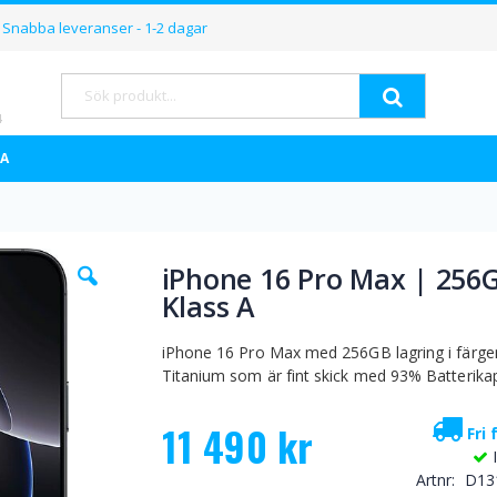
Hoppa
Snabba leveranser - 1-2 dagar
till
innehållet
Sök
A
Hoppa
iPhone 16 Pro Max | 256
till
Klass A
början
av
bildgalleriet
iPhone 16 Pro Max med 256GB lagring i färge
Titanium som är fint skick med 93% Batterikap
11 490 kr
Fri 
Artnr
D13