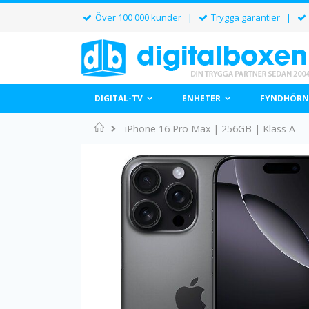
Över 100 000 kunder |
Trygga garantier |
DIGITAL-TV
ENHETER
FYNDHÖRN
Home
iPhone 16 Pro Max | 256GB | Klass A
Hoppa
till
slutet
av
bildgalleriet