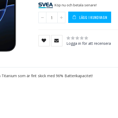
Köp nu och betala senare!
LÄGG I KUNDVAGN
Rating:
0
100
% of
Logga in för att recensera
Titanium som är fint skick med 96% Batterikapacitet!