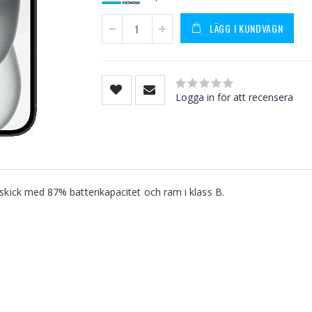
LÄGG I KUNDVAGN
Rating:
0
100
% of
Logga in för att recensera
t skick med 87% batterikapacitet och ram i klass B.