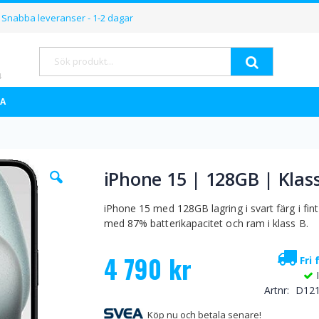
Hoppa
Snabba leveranser - 1-2 dagar
till
innehållet
Sök
A
Hoppa
iPhone 15 | 128GB | Klas
till
början
av
iPhone 15 med 128GB lagring i svart färg i fint
bildgalleriet
med 87% batterikapacitet och ram i klass B.
4 790 kr
Fri 
Artnr
D12
Köp nu och betala senare!