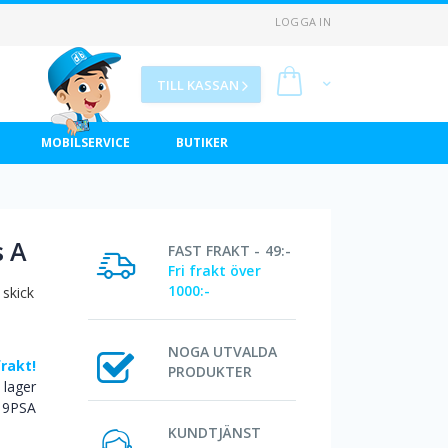
LOGGA IN
Min kundvagn
TILL KASSAN
MOBILSERVICE
BUTIKER
s A
FAST FRAKT - 49:-
Fri frakt över
1000:-
 skick
NOGA UTVALDA
frakt!
PRODUKTER
I lager
19PSA
KUNDTJÄNST