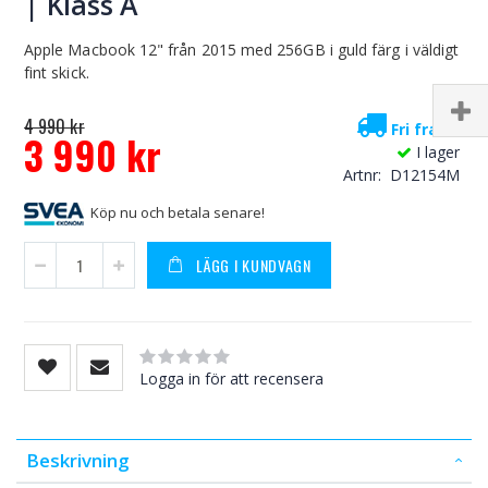
| Klass A
Apple Macbook 12" från 2015 med 256GB i guld färg i väldigt
fint skick.
4 990 kr
Fri frakt!
3 990 kr
I lager
Special
Artnr
D12154M
Price
Köp nu och betala senare!
LÄGG I KUNDVAGN
Rating:
0
100
% of
Logga in för att recensera
Beskrivning