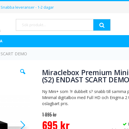
Hoppa
Snabba leveranser - 1-2 dagar
till
innehållet
Sök
A
ST SCART DEMO
Hoppa
Miraclebox Premium Mini
till
(S2) ENDAST SCART DEM
början
av
bildgalleriet
Ny Mini+ som ?r dubbelt s? snabb till samma p
Minimal digitalbox med Full HD och Enigma 2 ti
oslagbart pris.
1 895 kr
695 kr
Special