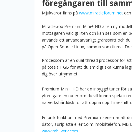
föregångaren till samm
Mjukvaror finns på
www.miracleforum.net
oc
Miraclebox Premium Mini+ HD är en ny modell 
mottagaren väldigt liten och kan ses som en 
används ett användarvänligt gränssnitt och du k
på Open Source Linux, samma som finns i Dreamb
Processorn är en dual thread processor för att
på totalt 1 GB för att du smidigt ska kunna lag
dig över utrymmet.
Premium Mini+ HD har en inbyggd tuner för sat
ytterligare en tuner om du vill kunna spela in 
nätverkshårddisk för att öppna upp Timeshift 
En unik funktion med Premium-serien är att du 
dator, surfplatta eller t.o.m. mobiltelefon. M
www.mblivetv.com
.