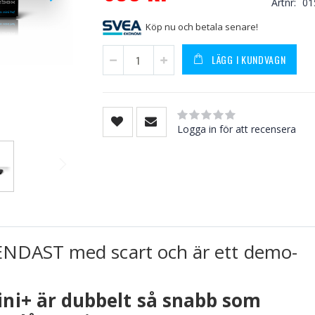
Artnr
01
Price
Köp nu och betala senare!
LÄGG I KUNDVAGN
Rating:
0
100
% of
Logga in för att recensera
NDAST med scart och är ett demo-
ni+ är dubbelt så snabb som