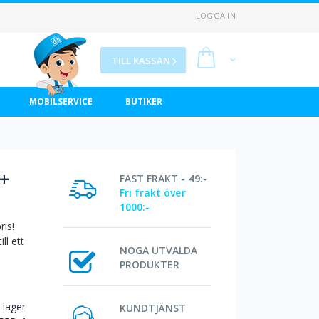
LOGGA IN
Min kundvagn
TILL KASSAN
MOBILSERVICE
BUTIKER
+
FAST FRAKT - 49:-
O
Fri frakt över
1000:-
ris!
ll ett
NOGA UTVALDA
PRODUKTER
I lager
KUNDTJÄNST