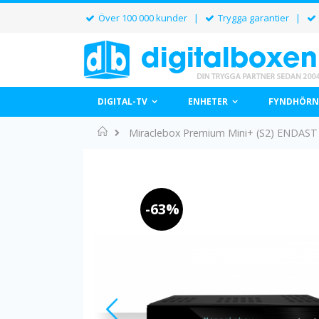
Över 100 000 kunder |
Trygga garantier |
DIGITAL-TV
ENHETER
FYNDHÖRN
Home
Miraclebox Premium Mini+ (S2) ENDA
Hoppa
till
slutet
av
-63%
bildgalleriet