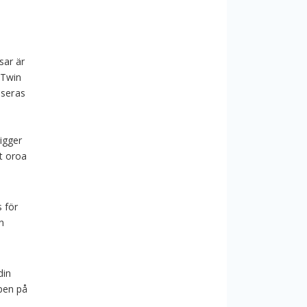
sar är
 Twin
aseras
igger
tt oroa
 för
n
din
ppen på