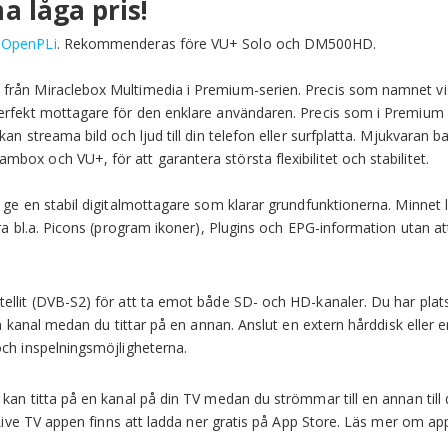
a låga pris!
h
OpenPLi
. Rekommenderas före VU+ Solo och DM500HD.
från Miraclebox Multimedia i Premium-serien. Precis som namnet vi
perfekt mottagare för den enklare användaren. Precis som i Premium
an streama bild och ljud till din telefon eller surfplatta. Mjukvaran b
ox och VU+, för att garantera största flexibilitet och stabilitet.
 ge en stabil digitalmottagare som klarar grundfunktionerna. Minnet l
ra bl.a. Picons (program ikoner), Plugins och EPG-information utan a
ellit (DVB-S2) för att ta emot både SD- och HD-kanaler. Du har plats
en kanal medan du tittar på en annan. Anslut en extern hårddisk eller e
och inspelningsmöjligheterna.
kan titta på en kanal på din TV medan du strömmar till en annan till 
B Live TV appen finns att ladda ner gratis på App Store. Läs mer om a