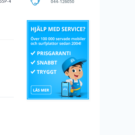
55P-4
044-126050