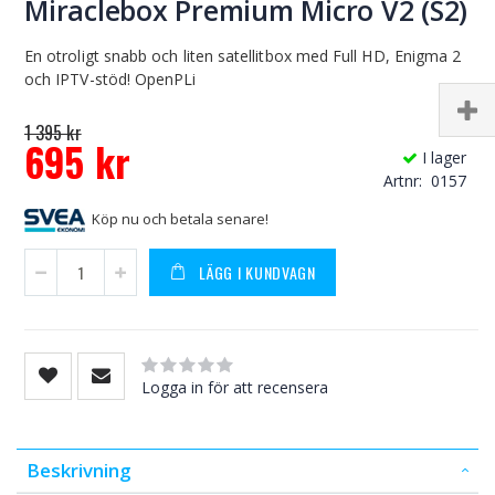
Miraclebox Premium Micro V2 (S2)
En otroligt snabb och liten satellitbox med Full HD, Enigma 2
och IPTV-stöd! OpenPLi
1 395 kr
695 kr
I lager
Special
Artnr
0157
Price
Köp nu och betala senare!
LÄGG I KUNDVAGN
Rating:
0
100
% of
Logga in för att recensera
Beskrivning