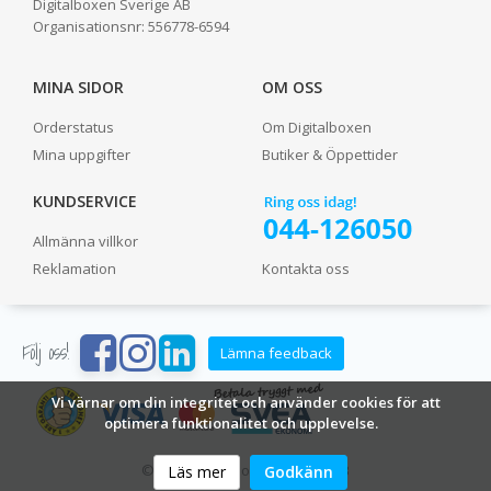
Digitalboxen Sverige AB
Organisationsnr:
556778-6594
MINA SIDOR
OM OSS
Orderstatus
Om Digitalboxen
Mina uppgifter
Butiker & Öppettider
KUNDSERVICE
Allmänna villkor
Reklamation
Kontakta oss
Följ oss!
Lämna feedback
Vi värnar om din integritet och använder cookies för att
optimera funktionalitet och upplevelse.
© 2024 Digitalboxen Sverige AB
Läs mer
Godkänn