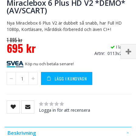
Miraclebox 6 Plus HD V2 *DEMO*
(AV/SCART)
Nya Miraclebox 6 Plus V2 är dubbelt så snabb, har Full HD
1080p, Kortläsare, Hårddisk-förberedd och även CI+!
1 895 kr
695 kr
I lager
Special
Artnr
0113v2-11
Price
Köp nu och betala senare!
LÄGG I KUNDVAGN
Rating:
0
100
% of
Logga in för att recensera
Beskrivning