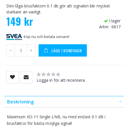
Den låga brusfaktorn 0.1 db gör att signalen blir mycket
starkare än vanligt.
149 kr
I lager
Artnr
0617
Köp nu och betala senare!
LÄGG I KUNDVAGN
Rating:
0
100
% of
Logga in för att recensera
Beskrivning
Maximum XO-11 Single-LNB, nu med endast 0.1 dB i
brusfaktor för bästa möjliga signal!