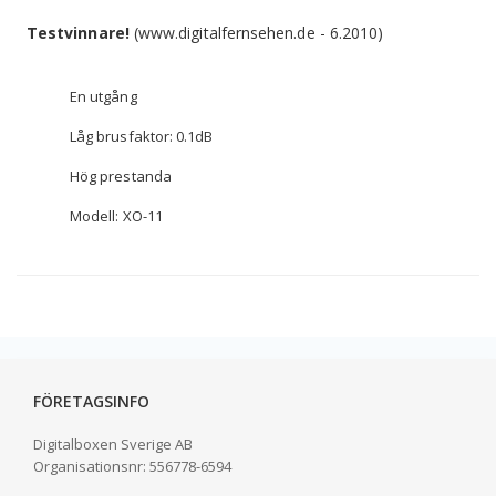
Testvinnare!
(www.digitalfernsehen.de - 6.2010)
En utgång
Låg brusfaktor:
0.1dB
Hög
prestanda
Modell: XO-11
FÖRETAGSINFO
Digitalboxen Sverige AB
Organisationsnr:
556778-6594