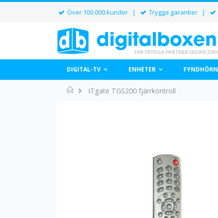
Över 100 000 kunder |
Trygga garantier |
DIGITAL-TV
ENHETER
FYNDHÖRN
Home
ITgate TGS200 fjärrkontroll
Hoppa
till
slutet
av
bildgalleriet