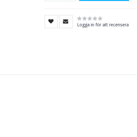
Rating:
0
100
% of
Logga in för att recensera