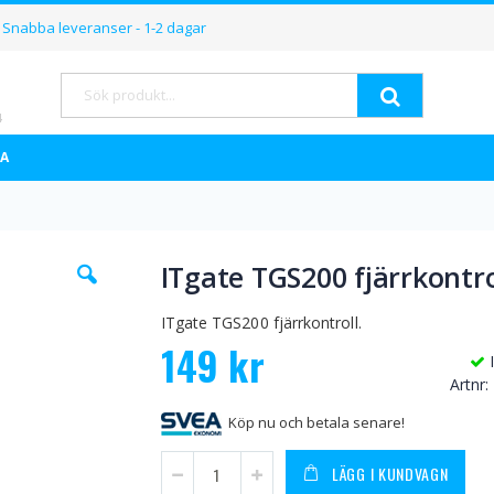
Hoppa
Snabba leveranser - 1-2 dagar
till
innehållet
Sök
A
Hoppa
ITgate TGS200 fjärrkontro
till
början
av
ITgate TGS200 fjärrkontroll.
bildgalleriet
149 kr
Artnr
Köp nu och betala senare!
LÄGG I KUNDVAGN