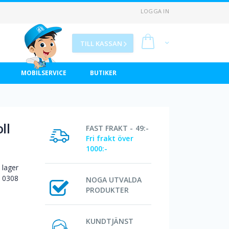
LOGGA IN
Min kundvagn
TILL KASSAN
MOBILSERVICE
BUTIKER
ll
FAST FRAKT - 49:-
Fri frakt över
1000:-
I lager
0308
NOGA UTVALDA
PRODUKTER
KUNDTJÄNST