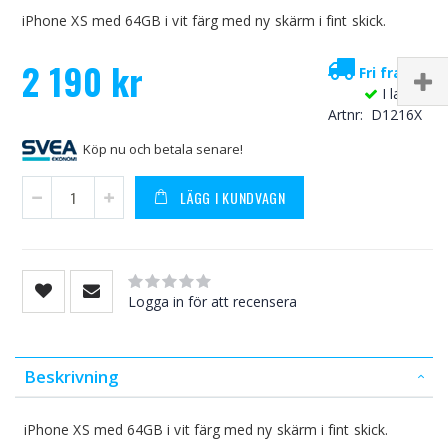
iPhone XS med 64GB i vit färg med ny skärm i fint skick.
2 190 kr
Fri frakt!
I lager
Artnr
D1216X
Köp nu och betala senare!
LÄGG I KUNDVAGN
Rating:
0
100
% of
Logga in för att recensera
Beskrivning
iPhone XS med 64GB i vit färg med ny skärm i fint skick.