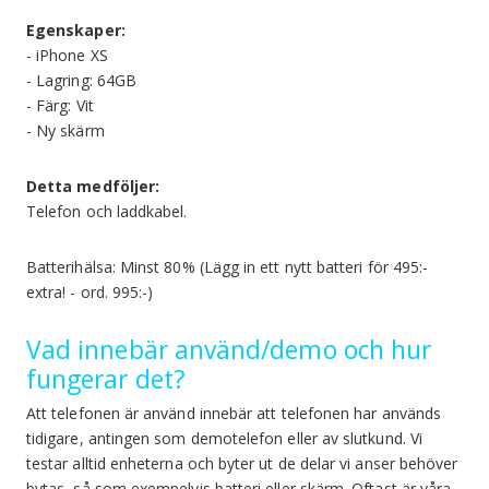
Egenskaper:
- iPhone XS
- Lagring: 64GB
- Färg: Vit
- Ny skärm
Detta medföljer:
Telefon och laddkabel.
Batterihälsa: Minst 80% (Lägg in ett nytt batteri för 495:-
extra! - ord. 995:-)
Vad innebär använd/demo och hur
fungerar det?
Att telefonen är använd innebär att telefonen har används
tidigare, antingen som demotelefon eller av slutkund. Vi
testar alltid enheterna och byter ut de delar vi anser behöver
bytas, så som exempelvis batteri eller skärm. Oftast är våra