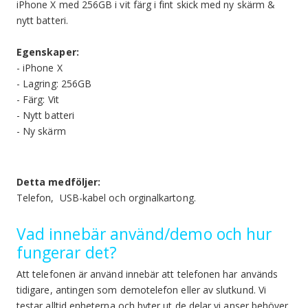
iPhone X med 256GB i vit färg i fint skick med ny skärm &
nytt batteri.
Egenskaper:
- iPhone X
- Lagring: 256GB
- Färg: Vit
- Nytt batteri
- Ny skärm
Detta medföljer:
Telefon, USB-kabel och orginalkartong.
Vad innebär använd/demo och hur
fungerar det?
Att telefonen är använd innebär att telefonen har används
tidigare, antingen som demotelefon eller av slutkund. Vi
testar alltid enheterna och byter ut de delar vi anser behöver