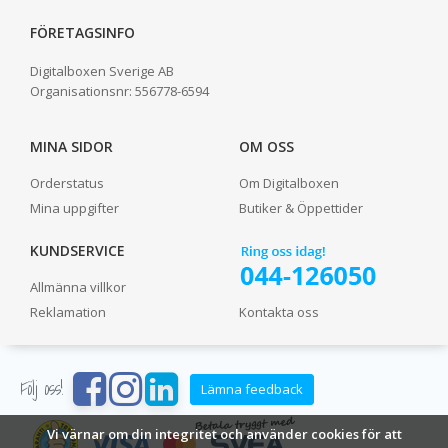
FÖRETAGSINFO
Digitalboxen Sverige AB
Organisationsnr:
556778-6594
MINA SIDOR
OM OSS
Orderstatus
Om Digitalboxen
Mina uppgifter
Butiker & Öppettider
KUNDSERVICE
Allmänna villkor
Reklamation
Kontakta oss
Följ oss!
Lämna feedback
Vi värnar om din integritet och använder cookies för att