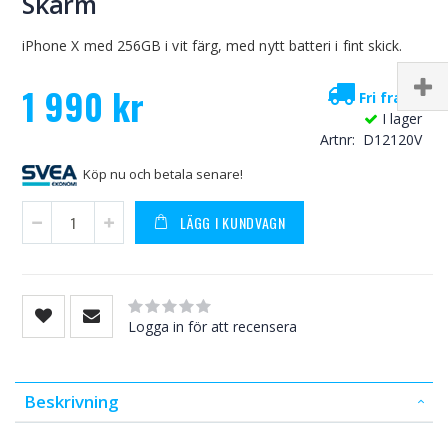
Skärm
iPhone X med 256GB i vit färg, med nytt batteri i fint skick.
1 990 kr
Fri frakt!
I lager
Artnr
D12120V
Köp nu och betala senare!
LÄGG I KUNDVAGN
Rating:
0
100
% of
Logga in för att recensera
Beskrivning