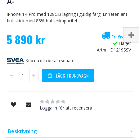
A-
iPhone 14 Pro med 128GB lagring i guldig färg. Enheten är i
fint skick med 83% batterikapacitet.
5 890 kr
Fri frakt!
I lager
Artnr
D1219SSV
Köp nu och betala senare!
LÄGG I KUNDVAGN
Rating:
0
100
% of
Logga in för att recensera
Beskrivning