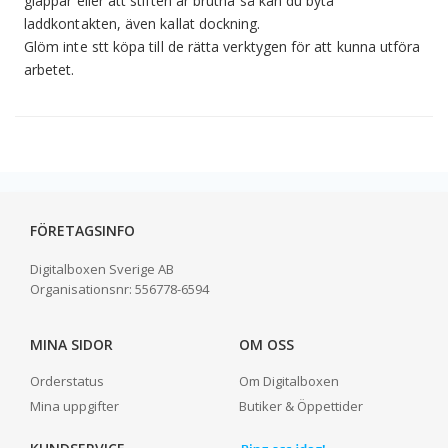
glappar eller att stiften är brutna så kan du byta
laddkontakten, även kallat dockning.
Glöm inte stt köpa till de rätta verktygen för att kunna utföra
arbetet.
FÖRETAGSINFO
Digitalboxen Sverige AB
Organisationsnr:
556778-6594
MINA SIDOR
OM OSS
Orderstatus
Om Digitalboxen
Mina uppgifter
Butiker & Öppettider