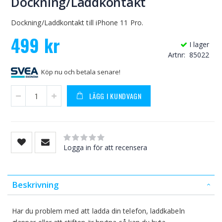
Dockning/Laddkontakt
Dockning/Laddkontakt till iPhone 11 Pro.
499 kr
I lager
Artnr
85022
Köp nu och betala senare!
LÄGG I KUNDVAGN
Rating:
0
100
% of
Logga in för att recensera
Beskrivning
Har du problem med att ladda din telefon, laddkabeln