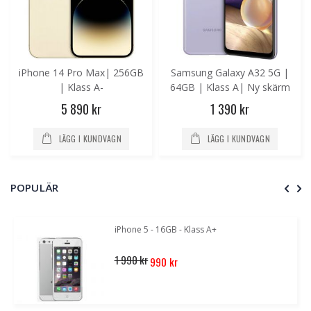
iPhone 14 Pro Max| 256GB
Samsung Galaxy A32 5G |
| Klass A-
64GB | Klass A| Ny skärm
5 890 kr
1 390 kr
LÄGG I KUNDVAGN
LÄGG I KUNDVAGN
POPULÄR
iPhone 5 - 16GB - Klass A+
Special
1 990 kr
990 kr
Price