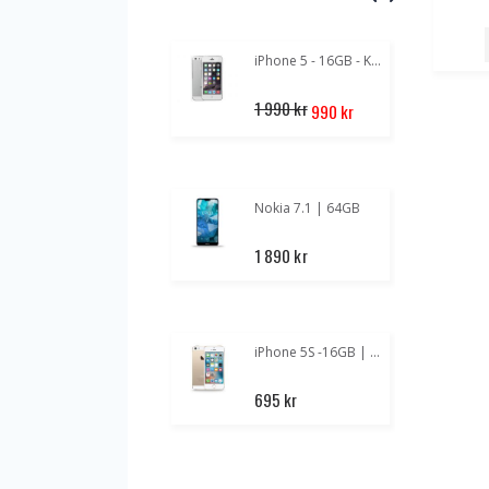
iPhone 5 - 16GB - Klass A+
Special
1 990 kr
990 kr
Price
Nokia 7.1 | 64GB
1 890 kr
iPhone 5S -16GB | Guld
1
695 kr