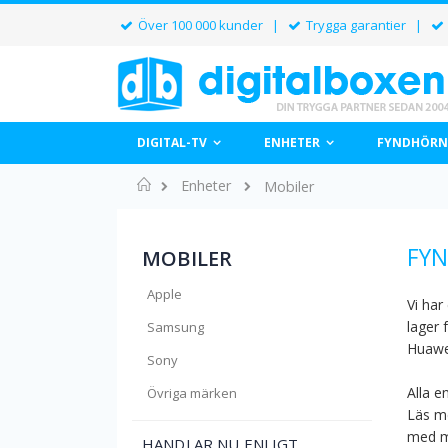
Över 100 000 kunder |
Trygga garantier |
DIGITAL-TV
ENHETER
FYNDHÖRN
Hem
Enheter
Mobiler
FYN
MOBILER
Apple
Vi har
lager 
Samsung
Huawe
Sony
Alla e
Övriga märken
Läs me
med m
HANDLAR NU ENLIGT