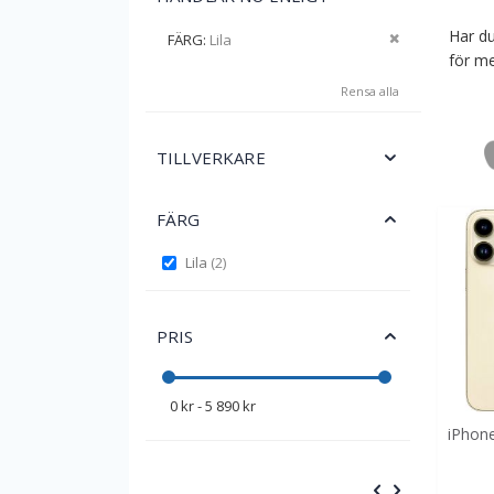
Har du
Ta bort denna
FÄRG
Lila
för me
Rensa alla
TILLVERKARE
FÄRG
items
Lila
2
PRIS
0 kr - 5 890 kr
iPhon
POPULÄR