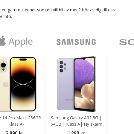
 en gammal enhet som du vill bli av med? Hör av dig till oss
 produkt
r info.
e 14 Pro Max| 256GB
Samsung Galaxy A32 5G |
| Klass A-
64GB | Klass A| Ny skärm
5 890 kr
1 390 kr