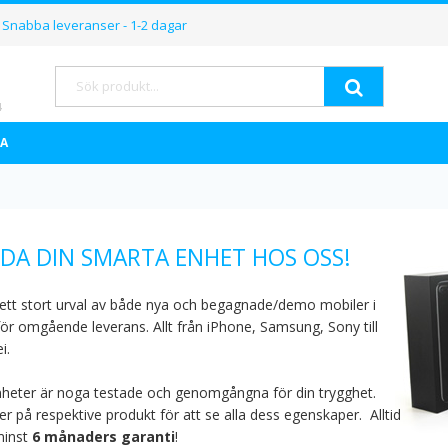
Hoppa
Snabba leveranser - 1-2 dagar
till
innehållet
Sök
A
DA DIN SMARTA ENHET HOS OSS!
 ett stort urval av både nya och begagnade/demo mobiler i
för omgående leverans. Allt från iPhone, Samsung, Sony till
i.
nheter är noga testade och genomgångna för din trygghet.
r på respektive produkt för att se alla dess egenskaper.
Alltid
inst
6 månaders garanti
!